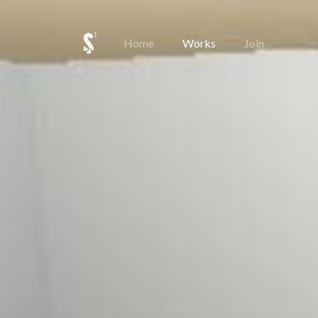
Home
Works
Join